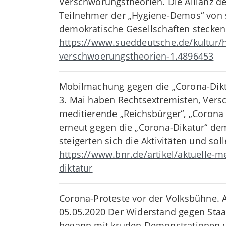
Verschwörungstheorien. Die Allianz de
Teilnehmer der „Hygiene-Demos“ von s
demokratische Gesellschaften stecken
https://www.sueddeutsche.de/kultur/
verschwoerungstheorien-1.4896453
Mobilmachung gegen die „Corona-Dikt
3. Mai haben Rechtsextremisten, Vers
meditierende „Reichsbürger“, „Corona 
erneut gegen die „Corona-Dikatur“ de
steigerten sich die Aktivitäten und sol
https://www.bnr.de/artikel/aktuelle
diktatur
Corona-Proteste vor der Volksbühne. A
05.05.2020 Der Widerstand gegen Staa
begann mit kruden Demonstrationen vo