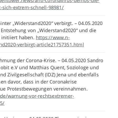
belltower.news/anti-coronavirus-demos-die-
t-sich-extrem-schnell-98981/
inter „Widerstand2020“ verbirgt. – 04.05.2020
d Entstehung von „Widerstand2020“ und die
initiiert haben.
https://www.n-
and2020-verbirgt-article21757351.html
hmung der Corona-Krise. – 04.05.2020 Sandro
Mobit e.V und Matthias Quent, Soziologe und
nd Zivilgesellschaft (IDZ) Jena und ebenfalls
nen davor, dass in der Coronakrise
eue Protestbewegungen vereinnahmen.
.de/warnung-vor-rechtsextremer-
5/