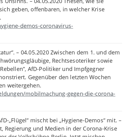
s Unsinns. – 04.05.2020 Thesen, wie sie
ich geben, offenbaren, in welcher Krise
.
hygiene-demos-coronavirus-
atur“. – 04.05.2020 Zwischen dem 1. und dem
chwörungsgläubige, Rechtsesoteriker sowie
Rebellen“, AfD-Politiker und Impfgegner
monstriert. Gegenüber den letzten Wochen
len weitergehen.
-meldungen/mobilmachung-gegen-die-corona-
fD-„Flügel“ mischt bei „Hygiene-Demos“ mit. –
t, Regierung und Medien in der Corona-Krise
r der Volksbühne Berlin. Jetzt mischen