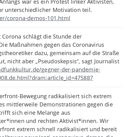
fangs war es ein Protest linker Aktivisten,
unterschiedlicher Motivation teil.
der/corona-demos-101.html
 Corona schlägt die Stunde der
0 Die Maßnahmen gegen das Coronavirus
gstheoretiker dazu, gemeinsam auf die Straße
t, nicht aber „Pseudoskepsis“, sagt Journalist
ndfunkkultur.de/gegner-der-pandemie-
008.de.html?dram:article_id=475887
rfront-Bewegung radikalisiert sich extrem
 es mittlerweile Demonstrationen gegen die
ifft sich eine Melange aus
er*innen und rechten Aktivist*innen. Wir
ront extrem schnell radikalisiert und bereit